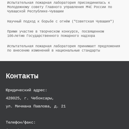
Испытательная пожарная лаборатория присоединилась к
Молодежному совету Главного управления МЧС России по
Чувашской Республике-Чувашии
Научный подход к борьбе с огнём ("Советская Чувашия")
Прими участие в творческом конкурсе, посвященном
100‑летию Государственного пожарного надзора
Испытательная пожарная лаборатория принимает предложения
по внесению изменений в национальные стандарты
Контакты
Юридический адрес:
428025, г. Чебоксары,
ул. Мичмана Павлова, д. 21
Телефон/факс: