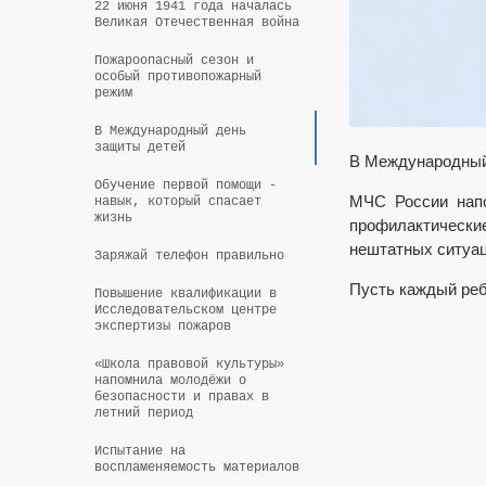
22 июня 1941 года началась
Великая Отечественная война
Пожароопасный сезон и
особый противопожарный
режим
В Международный день
защиты детей
В Международный
Обучение первой помощи -
МЧС России напо
навык, который спасает
жизнь
профилактические
нештатных ситуац
Заряжай телефон правильно
Пусть каждый реб
Повышение квалификации в
Исследовательском центре
экспертизы пожаров
«Школа правовой культуры»
напомнила молодёжи о
безопасности и правах в
летний период
Испытание на
воспламеняемость материалов